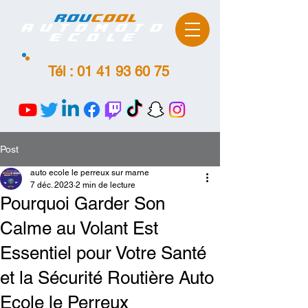
ROU
COOL
AutoMoto
Ecole
Tél :
01 41 93 60 75
Post
auto ecole le perreux sur marne
7 déc. 2023
2 min de lecture
Pourquoi Garder Son
Calme au Volant Est
Essentiel pour Votre Santé
et la Sécurité Routière Auto
Ecole le Perreux