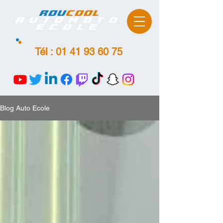
ROU
COOL
AutoMoto
Ecole
Tél :
01 41 93 60 75
Blog Auto Ecole