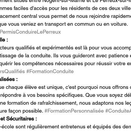
ent situés entre Nogent-sur-Marne et Le Perreux-sur-M
mes faciles d'accès pour les résidents de ces deux villes
lacement central vous permet de nous rejoindre rapidem
, que vous veniez en transport en commun ou en voiture. 
PermisConduireLePerreux
le :
ucteurs qualifiés et expérimentés est là pour vous accom
tissage de la conduite. Ils vous guideront avec patience
quérir les compétences nécessaires pour réussir votre 
rsQualifiés
#FormationConduite
lisées :
 chaque élève est unique, c'est pourquoi nous offrons 
 répondre à vos besoins spécifiques. Que vous soyez dé
ne formation de rafraîchissement, nous adaptons nos le
ure façon possible. 
#FormationPersonnalisée
#Conduite
t Sécuritaires :
-école sont régulièrement entretenus et équipés des der