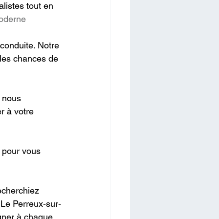
listes tout en 
oderne
conduite. Notre 
 les chances de 
 nous 
r à votre 
x pour vous 
echerchiez 
 Le Perreux-sur-
gner à chaque 