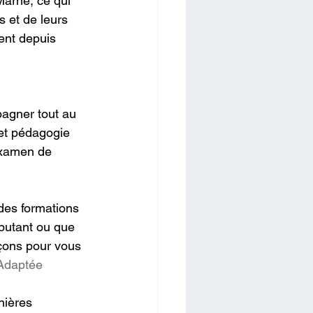
arne, ce qui 
 et de leurs 
ent depuis 
pagner tout au 
 et pédagogie 
examen de 
des formations 
butant ou que 
çons pour vous 
Adaptée
nières 