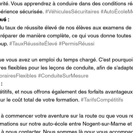
rité. Vous apprendrez à conduire dans des conditions réa
périence sécurisée. 
#VéhiculesSécuritaires
#AutoÉcoleM
vé :
u taux de réussite élevé de nos élèves aux examens de 
 préparer de manière complète, ce qui vous donne toutes
up. 
#TauxRéussiteÉlevé
#PermisRéussi
 vous avez un emploi du temps chargé. C'est pourquoi
s flexibles pour les leçons de conduite, afin de s'adapte
rairesFlexibles
#ConduiteSurMesure
 :
titifs, et nous offrons également des forfaits avantageu
r le coût total de votre formation. 
#TarifsCompétitifs
 à commencer votre aventure sur la route ou que vous r
mations sur notre auto-école entre Nogent-sur-Marne et
s à nous contacter. Nous sommes là pour vous accompa